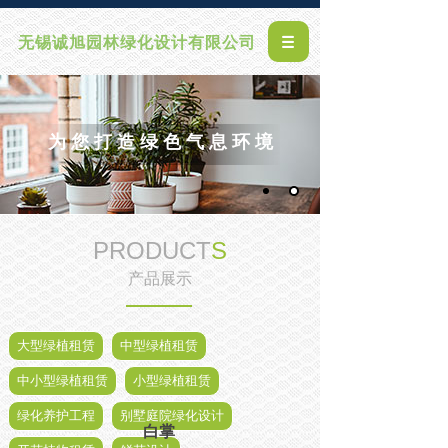
无锡诚旭园林绿化设计有限公司
为 您 打 造 绿 色 气 息 环 境
PRODUCT
S
产品展示
大型绿植租赁
中型绿植租赁
中小型绿植租赁
小型绿植租赁
绿化养护工程
别墅庭院绿化设计
白掌