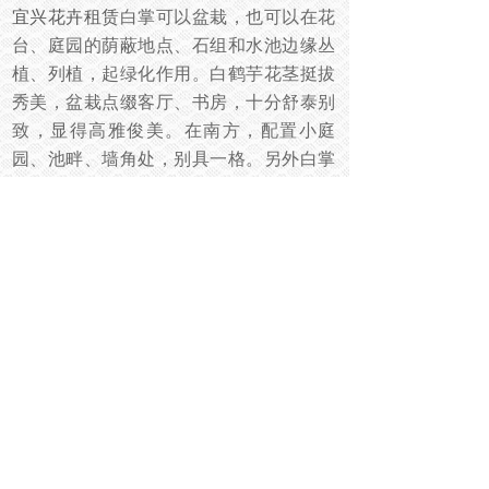
宜兴花卉租赁
白掌可以盆栽，也可以在花
台、庭园的荫蔽地点、石组和水池边缘丛
植、列植，起绿化作用。白鹤芋花茎挺拔
秀美，盆栽点缀客厅、书房，十分舒泰别
致，显得高雅俊美。在南方，配置小庭
园、池畔、墙角处，别具一格。另外白掌
的花也是很好的花篮和插花的装饰材料。
净化空气
白掌可以过滤室内废气，对付氨气，丙
酮，苯和甲醛都有一定功效。用水根栽培
的白掌，可以透过蒸散作用调节室内的温
度和湿度，能有效净化空气中的挥发性有
机物，如：酒精、丙酮、三氯乙烯、苯、
甲苯、一氧化氯、臭氧等。其中尤其是针
对臭氧的净化率特别高，摆放在厨房瓦斯
旁，可以净化空气，去除做饭时的味道、
油烟以及挥发物质。